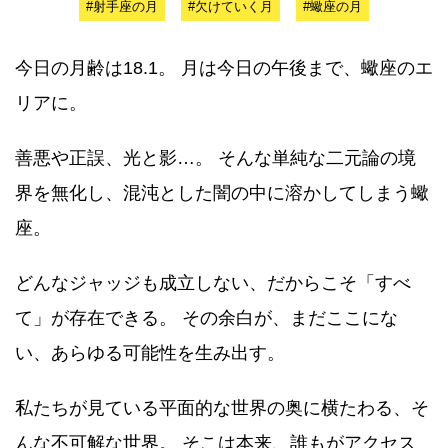
#射手座の月
#欠けていく月
#蠍座の月
今日の月齢は18.1。 月は今日の午後まで、蠍座のエ
リアに。
善悪や正誤、光と影…。 そんな単純な二元論の境
界を無化し、混沌とした闇の中に溶かしてしまう蠍
座。
どんなジャッジも成立しない、だからこそ「すべ
て」が存在できる。 その余白が、まだここにな
い、あらゆる可能性を生み出す。
私たちが見ている平面的な世界の奥に横たわる、そ
んな不可解な世界。 そこは本来、誰もがアクセス