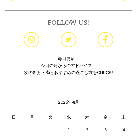
FOLLOW US!
毎日更新！
今日の月からのアドバイス、
次の新月・満月おすすめの過ごし方をCHECK!
2026年4月
日
月
火
水
木
金
土
1
2
3
4