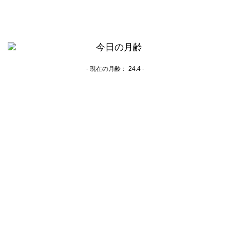
- 現在の月齢：
24.4 -