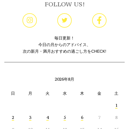
FOLLOW US!
毎日更新！
今日の月からのアドバイス、
次の新月・満月おすすめの過ごし方をCHECK!
2026年8月
日
月
火
水
木
金
土
1
2
3
4
5
6
7
8