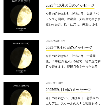
2025年10月30日のメッセージ
今日の月齢は8.6、上弦の月。先週「バ
ランスと調和」の星座、天秤座で生まれ
変わった月。徐々に満ち、来週には牡牛
座で満月を迎えます。そしてこの満月
は、年に一度の「スーパームーン」。
「大転換」や「運命の反転」を示唆する
2025.9.30 UP!
「蝕」を経て迎えた天秤座新月。大きく
2025年9月30日のメッセージ
流れが変わり、新しい物語が始まる。
今日の月齢は8.3、上弦の月。一週間
後、「中秋の名月」を経て、牡羊座で満
月を迎えます。皆既月食を伴った先月の
魚座満月から、部分日食の乙女座新月
へ。さらに秋分を過ぎて迎える、次の満
月。大転換を示唆する「蝕」のサイクル
2025.9.1 UP!
を締め括る、特別な満月です。新たな始
2025年9月1日のメッセージ
まりに備え、すべてをリセットする魚
今日の月齢は7.9。月は今日、射手座の
座。
エリアに。スケールの大きな視野を持つ