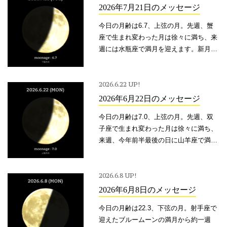
2026年7月21日のメッセージ
今日の月齢は6.7、上弦の月。先週、蟹
座で生まれ変わった月は徐々に満ち、来
週には水瓶座で満月を迎えます。新月を
迎えた蟹座は「母性」の星座。母性と
は、ありのまますべてを受け入れる力。
同時に、限りない可能性を信じ、見守り
2026.6.22 UP!
続ける力でもあります。
2026年6月22日のメッセージ
今日の月齢は7.0、上弦の月。先週、双
子座で生まれ変わった月は徐々に満ち、
来週、今年前半最後の日に山羊座で満月
を迎えます。瞬きする間に、残りの一年
が過ぎてしまう前に。このタイミングで
少し足を止め、ここまでの半年と、この
2026.6.8 UP!
先の半年間について思いを巡らしてみる
2026年6月8日のメッセージ
といいかも。
今日の月齢は22.3、下弦の月。射手座で
迎えたブルームーンの満月から約一週