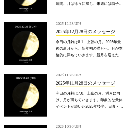
週間。月は徐々に満ち、来週には獅子座
で満月を迎えます。まっさらな月のサイ
クルをスタートさせた山羊座は、年を重
ねるごとに洗練され、成熟していく星
2025.12.28 UP!
座。
2025年12月28日のメッセージ
今日の月齢は8.1、上弦の月。2025年最
後の新月から、新年初の満月へ。月が本
格的に満ちていきます。新月を迎えた射
手座は、無限に拡がり続ける可能性に目
を向ける星座。未来は常に自分で自由に
選ぶもの。どんな過去も現状も、私たち
2025.11.28 UP!
の未来を一切制限しない。
2025年11月28日のメッセージ
今日の月齢は7.8、上弦の月。満月に向
け、月が満ちていきます。印象的な天体
イベントが続いた2025年後半。日食・月
食の「大転換」、スーパームーンの満
月。そして「再生」と「変容」の星座、
蠍座で生まれ変わった月。
2025.10.30 UP!