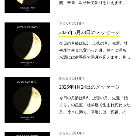
間。来週、双子座で新月を迎えます。射
手座も双子座も、「動く」ことで成長し
続ける星座。
2026.5.23 UP!
2026年5月23日のメッセージ
今日の月齢は6.3、上弦の月。先週、牡
牛座で生まれ変わった月。徐々に満ち、
来週には射手座で満月を迎えます。月に
二度目の特別な満月、「ブルームーン」
となる次の満月。滅多に巡ってこないそ
の満月は、幸運を運ぶ月とも言われま
2026.4.24 UP!
す。
2026年4月24日のメッセージ
今日の月齢は6.6、上弦の月。先週「始
まり」の星座、牡羊座で生まれ変わった
月。徐々に満ち、来週には「変容」の星
座、蠍座で満月を迎えます。白紙のスタ
ートから、生まれ変わりへ。真新しい
「自分」の始まりを、強く予感させるこ
2026.3.26 UP!