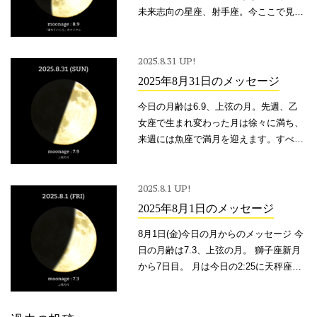
未来志向の星座、射手座。今ここで見て
いる世界を遥かに超えた、遥かな未知の
可能性とつながる力の持ち主。目の前の
現実とどれほどかけ離れていようと。意
2025.8.31 UP!
志を持って想い描いた未来は、その時点
2025年8月31日のメッセージ
でもうどこかに存在している。
今日の月齢は6.9、上弦の月。先週、乙
女座で生まれ変わった月は徐々に満ち、
来週には魚座で満月を迎えます。すべて
をリセットし、浄化する星座、魚座。そ
れは、まっさらな状態でのスタートに備
えるための力。12星座のサイクルを締め
2025.8.1 UP!
括る、特別な星座で迎える満月。
2025年8月1日のメッセージ
8月1日(金)今日の月からのメッセージ 今
日の月齢は7.3、上弦の月。 獅子座新月
から7日目。 月は今日の2:25に天秤座か
ら蠍座のエリアへ移動。 2:25までがボイ
ドタイム。 「満ちていく月」のサイクル
も中間地点。 今 […]