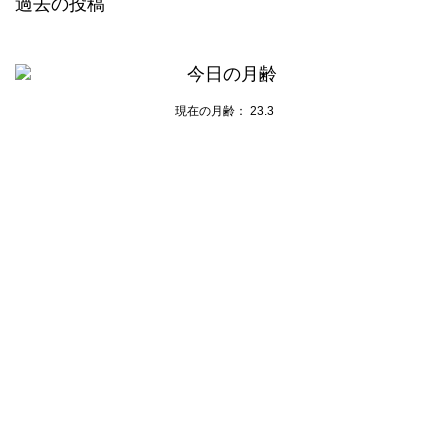
過去の投稿
投
稿
ナ
現在の月齢：
23.3
ビ
ゲ
ー
シ
ョ
ン