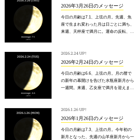
の月のサイクル。牡羊座は、生まれたて
2026年3月26日のメッセージ
のピュアなバイタリティそのものの存
今日の月齢は7.1、上弦の月。先週、魚
在。
座で生まれ変わった月は日ごとに満ち、
来週、天秤座で満月に。運命の反転、大
きな転換点を示唆する「蝕」の季節。そ
の一大イベントを締めくくったのが、新
たな始まりに備えすべてをリセットする
2026.2.24 UP!
魚座の新月。
2026年2月24日のメッセージ
今日の月齢は6.6、上弦の月。月の暦で
の新年の幕開けを告げた水瓶座新月から
一週間。来週、乙女座で満月を迎えま
す。日食を伴った新月に続き、皆既月食
が起こる特別な満月。パワフルで意味深
い、この月のサイクル。
2026.1.26 UP!
2026年1月26日のメッセージ
今日の月齢は7.3、上弦の月。今年初の
新月となった、先週の山羊座新月から一