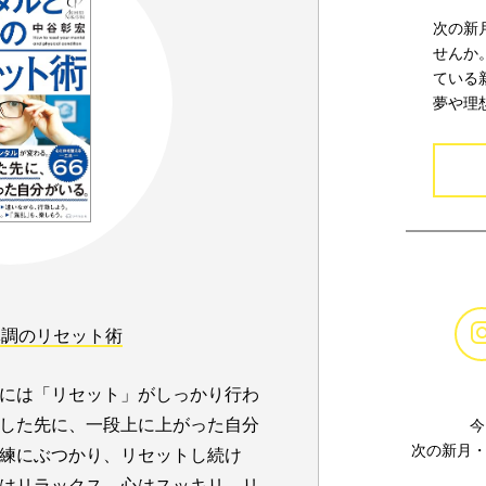
次の新
せんか
ている
夢や理
体調のリセット術
には「リセット」がしっかり行わ
した先に、一段上に上がった自分
今
次の新月・
練にぶつかり、リセットし続け
はリラックス、心はスッキリ。リ