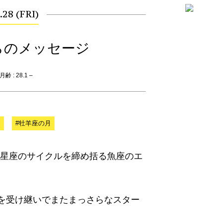
.28 (FRI)
らのメッセージ
齢 : 28.1 –
月
#牡羊座の月
12星座のサイクルを締め括る魚座のエ
を受け継いでまたまっさらなスター
。