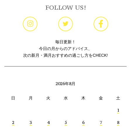
FOLLOW US!
毎日更新！
今日の月からのアドバイス、
次の新月・満月おすすめの過ごし方をCHECK!
2026年8月
日
月
火
水
木
金
土
1
2
3
4
5
6
7
8