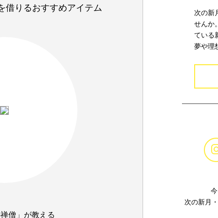
を借りるおすすめアイテム
次の新
せんか
ている
夢や理
今
次の新月・
の禅僧」が教える