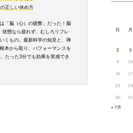
体の正しい休め方
は「脳（心）の疲弊」だった！脳
日
月
」状態なら疲れず、むしろリフレ
いくもの。最新科学の知見と、禅
根本から取り、パフォーマンスを
2
3
授。たった3分でも効果を実感でき
9
10
16
17
23
24
30
31
« 7月