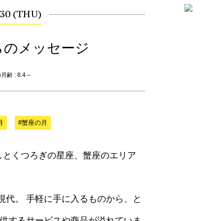
.30 (THU)
らのメッセージ
齢 : 8.4 –
月
#蟹座の月
癒しとくつろぎの星座、蟹座のエリア
現代。 手軽に手に入るものから、と
提供するサービスや商品が溢れていま