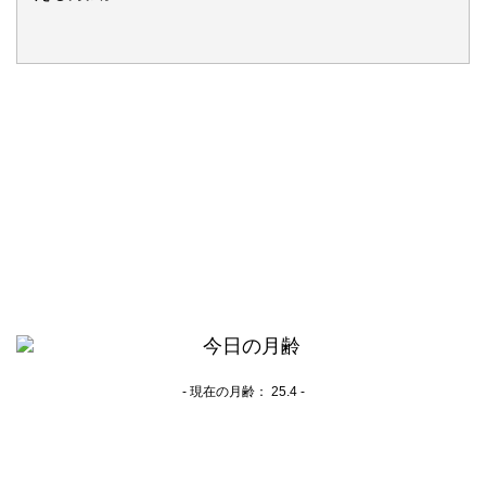
- 現在の月齢：
25.4 -