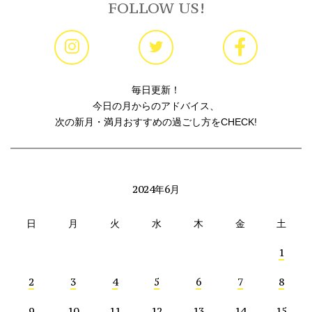
FOLLOW US!
毎日更新！
今日の月からのアドバイス、
次の新月・満月おすすめの過ごし方をCHECK!
2024年6月
日
月
火
水
木
金
土
1
2
3
4
5
6
7
8
9
10
11
12
13
14
15