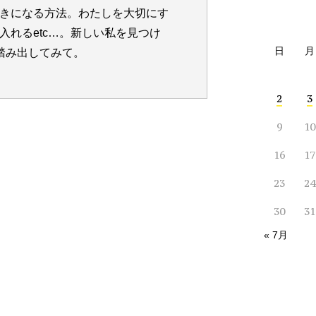
きになる方法。わたしを大切にす
入れるetc…。新しい私を見つけ
日
月
踏み出してみて。
2
3
9
10
16
17
23
24
30
31
« 7月