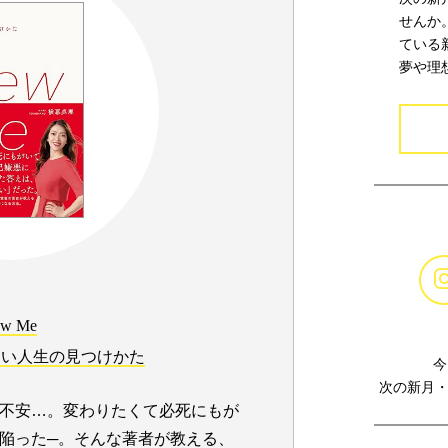
せんか
ている
夢や理
w Me
しい人生の見つけかた
今
次の新月・
不安…。変わりたくて必死にもが
陥った─。そんな著者が教える、