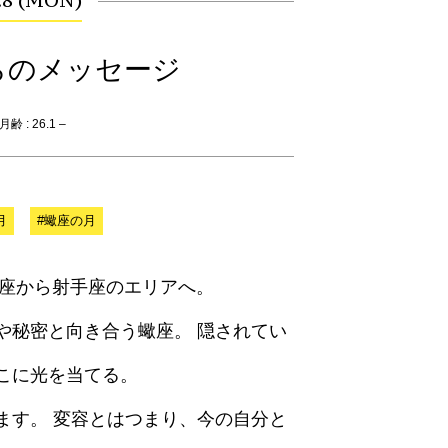
.8 (MON)
らのメッセージ
齢 : 26.1 –
月
#蠍座の月
、蠍座から射手座のエリアへ。
や秘密と向き合う蠍座。 隠されてい
こに光を当てる。
ます。 変容とはつまり、今の自分と