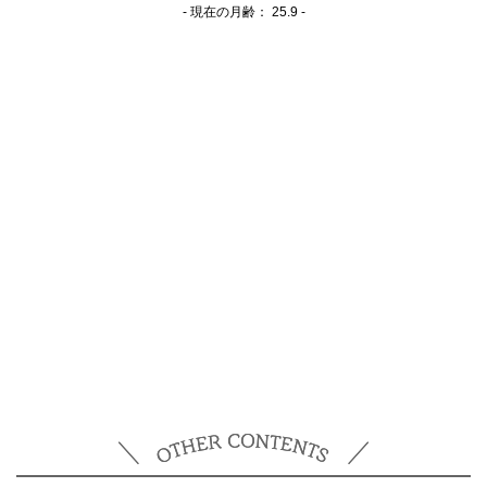
- 現在の月齢：
25.9 -