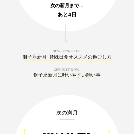
次の新月まで…
あと
4日
NEW!
2026.8.7 UP!
獅子座新月+皆既日食オススメの過ごし方
CHECK IT NOW!
獅子座新月に叶いやすい願い事
次の満月