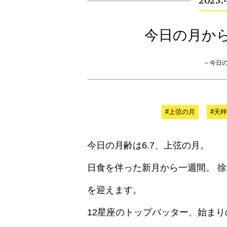
2025.4
今日の月か
– 今日の月
#上弦の月
#天
今日の月齢は6.7、上弦の月。
日食を伴った新月から一週間。 
を迎えます。
12星座のトップバッター、始ま