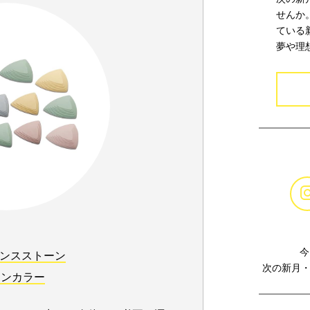
せんか
ている
夢や理
今
バランスストーン
次の新月・
ロンカラー