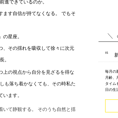
と前進できているのか。
すます自信が持てなくなる。 でもそ
」の星座。
つ、その揺れを吸収して徐々に次元
成長。
つ上の視点から自分を見ざるを得な
毎月の
月齢、
少しも落ち着かなくても、その時私た
タイム
日の生
ています。
着いて静観する。 そのうち自然と揺
和が訪れるはずです。