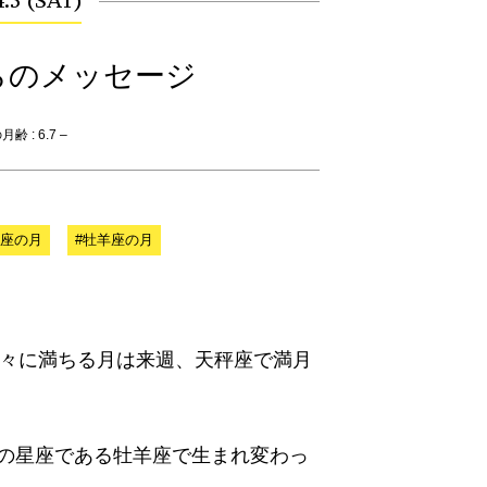
.5 (SAT)
らのメッセージ
齢 : 6.7 –
秤座の月
#牡羊座の月
徐々に満ちる月は来週、天秤座で満月
りの星座である牡羊座で生まれ変わっ