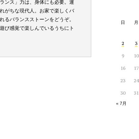
ランス」力は、身体にも必要。運
れがちな現代人。お家で楽しくバ
れるバランスストーンをどうぞ。
日
月
遊び感覚で楽しんでいるうちにト
2
3
9
10
16
17
23
24
30
31
« 7月