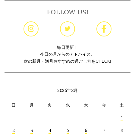
FOLLOW US!
毎日更新！
今日の月からのアドバイス、
次の新月・満月おすすめの過ごし方をCHECK!
2026年8月
日
月
火
水
木
金
土
1
2
3
4
5
6
7
8