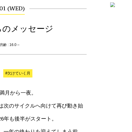
.01 (WED)
らのメッセージ
齢 : 16.0 –
#欠けていく月
座満月から一夜。
は次のサイクルへ向けて再び動き始
26年も後半がスタート。
、一年の終わりを迎えてしまう前