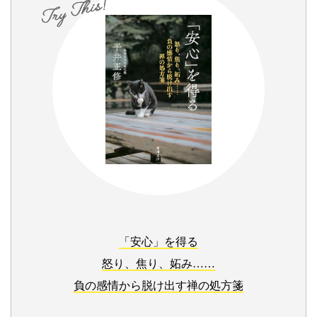
「安心」を得る
怒り、焦り、妬み……
負の感情から脱け出す禅の処方箋