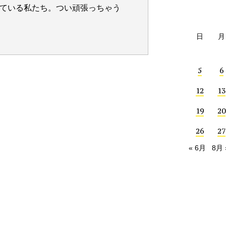
ている私たち。つい頑張っちゃう
日
月
5
6
12
13
19
20
26
27
« 6月
8月 