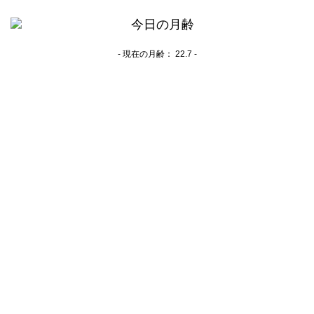
- 現在の月齢：
22.7 -