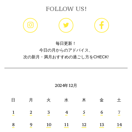
FOLLOW US!
毎日更新！
今日の月からのアドバイス、
次の新月・満月おすすめの過ごし方をCHECK!
2024年12月
日
月
火
水
木
金
土
1
2
3
4
5
6
7
8
9
10
11
12
13
14