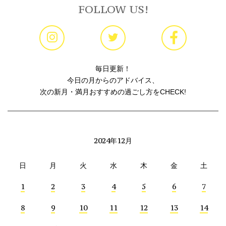
FOLLOW US!
毎日更新！
今日の月からのアドバイス、
次の新月・満月おすすめの過ごし方をCHECK!
2024年12月
日
月
火
水
木
金
土
1
2
3
4
5
6
7
8
9
10
11
12
13
14