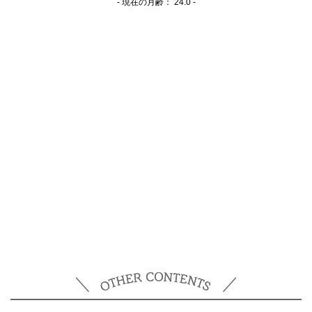
- 現在の月齢：
24.0 -