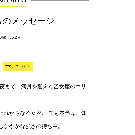
.26 (MON)
らのメッセージ
齢 : 16.2 –
#欠けていく月
の深夜まで、満月を迎えた乙女座のエリ
たれがちな乙女座。 でも本当は、知
しなやかな強さの持ち主。