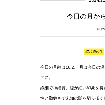
2024.2
今日の月か
– 今日の月
#乙女座の月
今日の月齢は16.2。 月は今日
アに。
繊細で神経質、線が細い印象を持
性と勤勉さで未知の闇を切り拓く