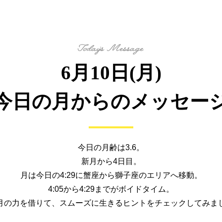
6月10日(月)
今日の月からの
メッセー
今日の月齢は3.6。
新月から4日目。
月は今日の4:29に蟹座から
獅子座のエリアへ移動。
4:05から4:29までがボイドタイム。
月の力を借りて、
スムーズに生きるヒントを
チェックしてみま