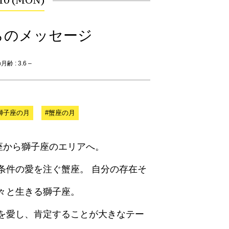
.10 (MON)
らのメッセージ
齢 : 3.6 –
獅子座の月
#蟹座の月
蟹座から獅子座のエリアへ。
条件の愛を注ぐ蟹座。 自分の存在そ
々と生きる獅子座。
を愛し、肯定することが大きなテー