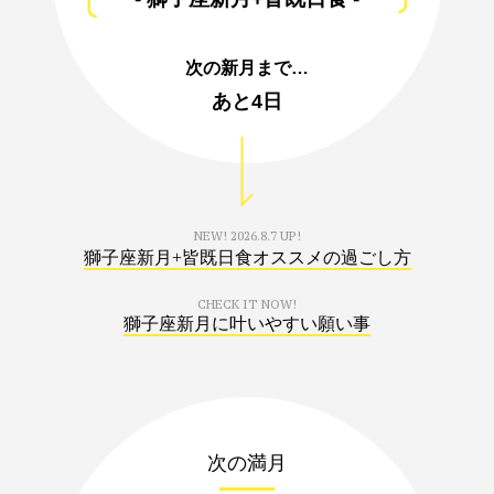
次の新月まで…
あと
4日
NEW!
2026.8.7 UP!
獅子座新月+皆既日食オススメの過ごし方
CHECK IT NOW!
獅子座新月に叶いやすい願い事
次の満月