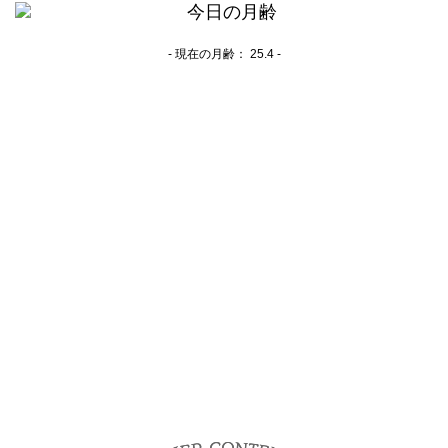
- 現在の月齢：
25.4 -