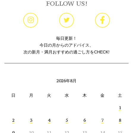
FOLLOW US!
毎日更新！
今日の月からのアドバイス、
次の新月・満月おすすめの過ごし方をCHECK!
2026年8月
日
月
火
水
木
金
土
1
2
3
4
5
6
7
8
9
10
11
12
13
14
15