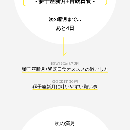
- 獅子座新月+皆既日食 -
次の新月まで…
あと
4日
NEW!
2026.8.7 UP!
獅子座新月+皆既日食オススメの過ごし方
CHECK IT NOW!
獅子座新月に叶いやすい願い事
次の満月