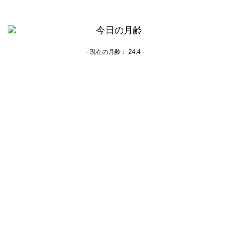
- 現在の月齢：
24.4 -