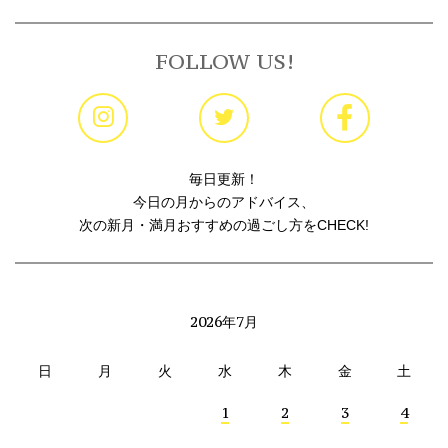
FOLLOW US!
毎日更新！
今日の月からのアドバイス、
次の新月・満月おすすめの過ごし方をCHECK!
2026年7月
日
月
火
水
木
金
土
1
2
3
4