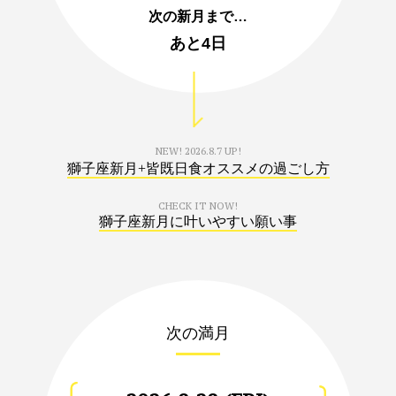
次の新月まで…
あと
4日
NEW!
2026.8.7 UP!
獅子座新月+皆既日食オススメの過ごし方
CHECK IT NOW!
獅子座新月に叶いやすい願い事
次の満月