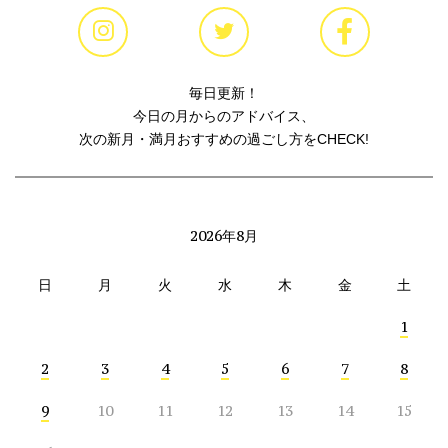
毎日更新！
今日の月からのアドバイス、
次の新月・満月おすすめの過ごし方をCHECK!
2026年8月
日
月
火
水
木
金
土
1
2
3
4
5
6
7
8
9
10
11
12
13
14
15