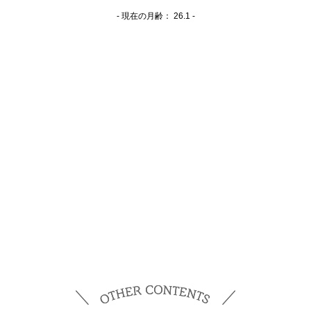
- 現在の月齢：
26.1 -