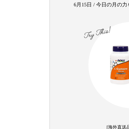
6月15日
/
今日の月の力
[海外直送