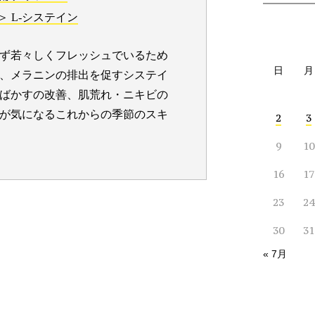
＞ L-システイン
ず若々しくフレッシュでいるため
日
月
、メラニンの排出を促すシステイ
ばかすの改善、肌荒れ・ニキビの
が気になるこれからの季節のスキ
2
3
9
10
16
17
23
24
30
31
« 7月