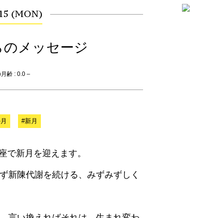
.15 (MON)
らのメッセージ
齢 : 0.0 –
の月
#新月
双子座で新月を迎えます。
えず新陳代謝を続ける、みずみずしく
。
。 言い換えればそれは、生まれ変わ