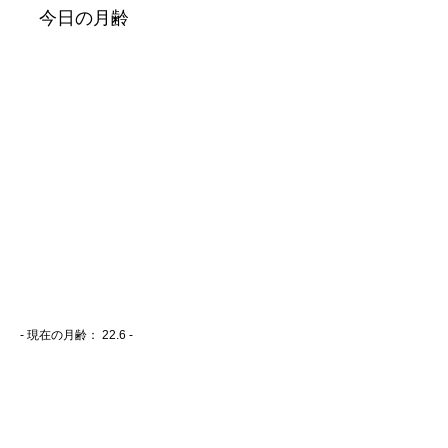
- 現在の月齢：
22.6 -