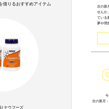
を借りるおすすめアイテム
次の新
せんか
ている
夢や理
今
次の新月・
品] ナウフーズ