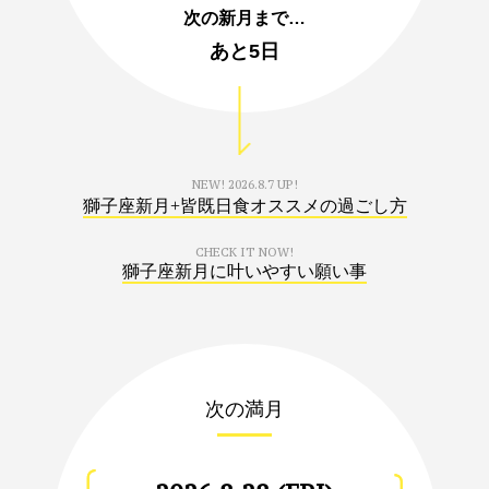
次の新月まで…
あと
5日
NEW!
2026.8.7 UP!
獅子座新月+皆既日食オススメの過ごし方
CHECK IT NOW!
獅子座新月に叶いやすい願い事
次の満月