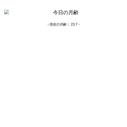
- 現在の月齢：
23.7 -