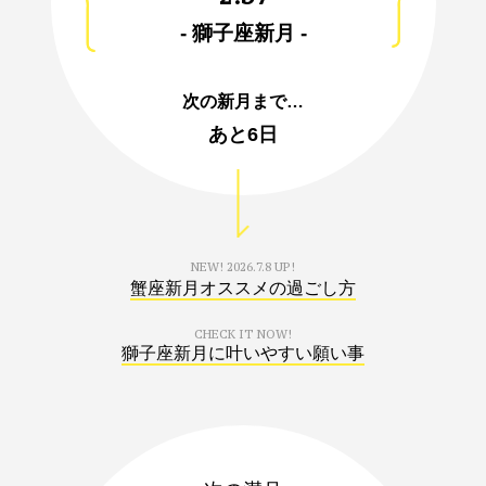
- 獅子座新月 -
次の新月まで…
あと
6日
NEW!
2026.7.8 UP!
蟹座新月オススメの過ごし方
CHECK IT NOW!
獅子座新月に叶いやすい願い事