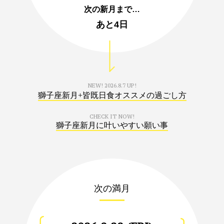
次の新月まで…
あと
4日
NEW!
2026.8.7 UP!
獅子座新月+皆既日食オススメの過ごし方
CHECK IT NOW!
獅子座新月に叶いやすい願い事
次の満月