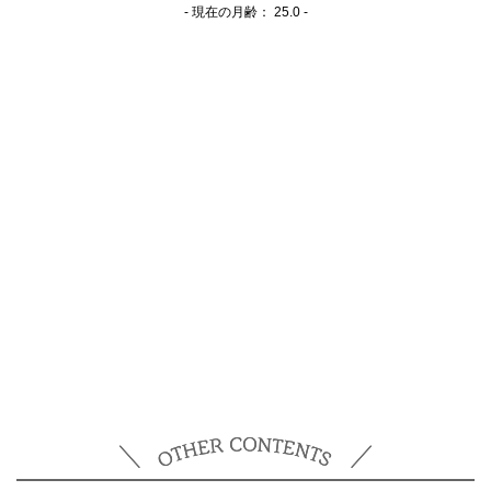
- 現在の月齢：
25.0 -