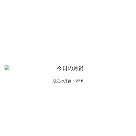
- 現在の月齢：
22.8 -