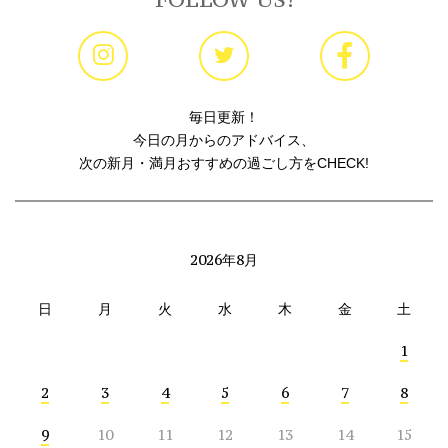
毎日更新！
今日の月からのアドバイス、
次の新月・満月おすすめの過ごし方をCHECK!
2026年8月
日
月
火
水
木
金
土
1
2
3
4
5
6
7
8
9
10
11
12
13
14
15