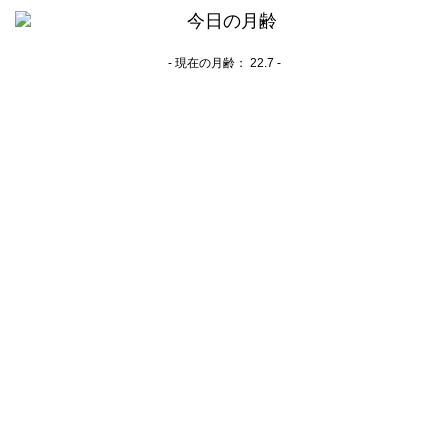
- 現在の月齢：
22.7 -