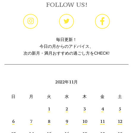
FOLLOW US!
毎日更新！
今日の月からのアドバイス、
次の新月・満月おすすめの過ごし方をCHECK!
2022年11月
日
月
火
水
木
金
土
1
2
3
4
5
6
7
8
9
10
11
12