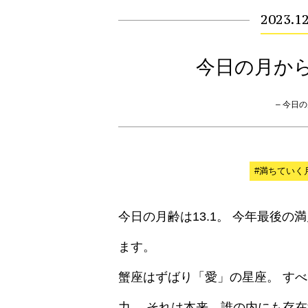
2023.12
今日の月か
– 今日の月
#満ちていく
今日の月齢は13.1。 今年最後
ます。
蟹座はずばり「愛」の星座。 す
力。 それは本来、誰の内にも存