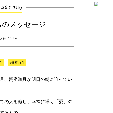
.26 (TUE)
らのメッセージ
齢 : 13.1 –
月
#蟹座の月
の満月、蟹座満月が明日の朝に迫ってい
べての人を癒し、幸福に導く「愛」の
在するもの。