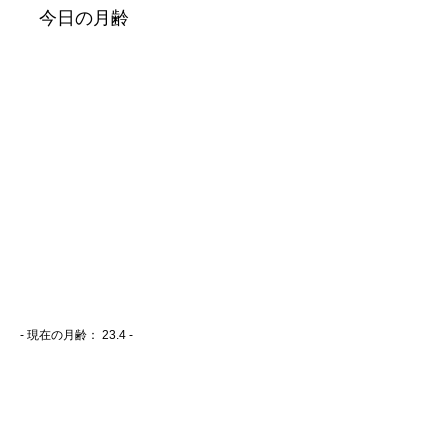
- 現在の月齢：
23.4 -