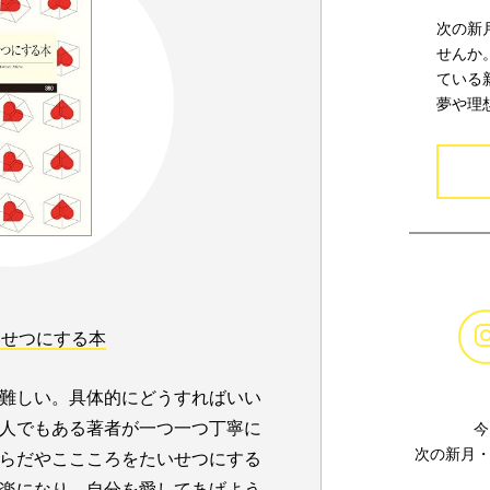
次の新
せんか
ている
夢や理
いせつにする本
難しい。具体的にどうすればいい
人でもある著者が一つ一つ丁寧に
今
次の新月・
らだやここころをたいせつにする
楽になり、自分を愛してあげよう